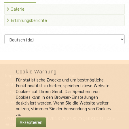
Galerie
Erfahrungsberichte
Select
language
Cookie Warnung
Impressum
Galerie
Für statistische Zwecke und um bestmögliche
Kontakt
Erfahrungsberichte
Funktionalität zu bieten, speichert diese Website
Cookies auf Ihrem Gerät. Das Speichern von
Haftungsausschluss
Support
Cookies kann in den Browser-Einstellungen
Datenschutz
deaktiviert werden. Wenn Sie die Website weiter
nutzen, stimmen Sie der Verwendung von Cookies
zu.
ZYQ108.DE
| Copyright 2013-2026 © ZYQ108.COM | Alle
Akzeptieren
Rechte vorbehalten.