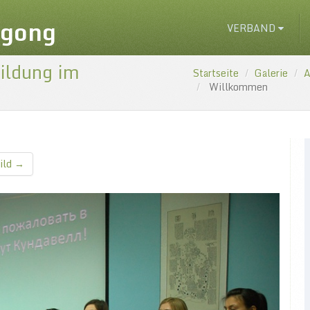
igong
VERBAND
ildung im
Startseite
Galerie
A
Willkommen
ild →