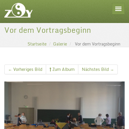
Toggle
Vor dem Vortragsbeginn
Startseite
Galerie
Vor dem Vortragsbeginn
← Vorheriges Bild
Zum Album
Nächstes Bild →