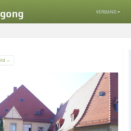
igong
VERBAND
ild →