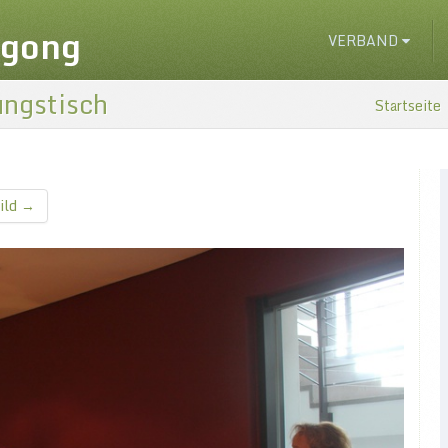
igong
VERBAND
ungstisch
Startseite
ild →