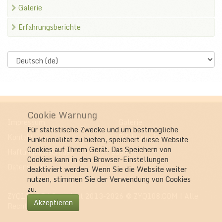
Galerie
Erfahrungsberichte
Select
language
Cookie Warnung
Impressum
Galerie
Für statistische Zwecke und um bestmögliche
Kontakt
Erfahrungsberichte
Funktionalität zu bieten, speichert diese Website
Cookies auf Ihrem Gerät. Das Speichern von
Haftungsausschluss
Support
Cookies kann in den Browser-Einstellungen
Datenschutz
deaktiviert werden. Wenn Sie die Website weiter
nutzen, stimmen Sie der Verwendung von Cookies
zu.
ZYQ108.DE
| Copyright 2013-2026 © ZYQ108.COM | Alle
Akzeptieren
Rechte vorbehalten.