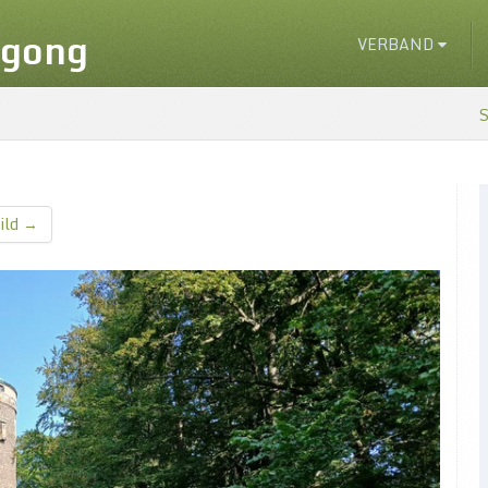
igong
VERBAND
S
ild →