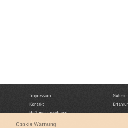
Impressum
Galerie
Kontakt
Erfahru
Haftungsausschluss
Datenschutz
Cookie Warnung