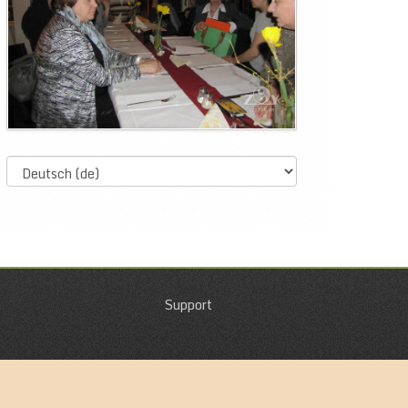
Select
language
Support