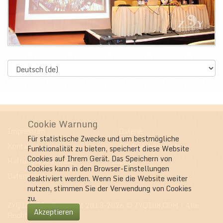
Select
language
Cookie Warnung
Impressum
Galerie
Für statistische Zwecke und um bestmögliche
Kontakt
Erfahrungsberichte
Funktionalität zu bieten, speichert diese Website
Cookies auf Ihrem Gerät. Das Speichern von
Haftungsausschluss
Support
Cookies kann in den Browser-Einstellungen
Datenschutz
deaktiviert werden. Wenn Sie die Website weiter
nutzen, stimmen Sie der Verwendung von Cookies
zu.
ZYQ108.DE
| Copyright 2013-2026 © ZYQ108.COM | Alle
Akzeptieren
Rechte vorbehalten.