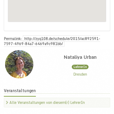
Permalink:
http://zyq108.de/schedule/2015/ac892591-
7597-4969-84a7-6469a9c981bb/
Nataliya Urban
LehrerIn
Dresden
Veranstaltungen
Alle Veranstaltungen von diesem(r) LehrerIn