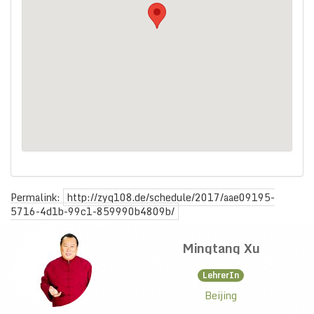
Permalink:
http://zyq108.de/schedule/2017/aae09195-
5716-4d1b-99c1-859990b4809b/
Mingtang Xu
LehrerIn
Beijing