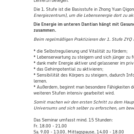
LehrerIn belegen.
Die 1. Stufe ist die Basisstufe in Zhong Yuan Qigon
Energiezentrum), um die Lebensenergie dort zu ak
Die Energie im unteren Dantian hängt mit Gesund
zusammen.
Beim regelmäßigen Praktizieren der 1. Stufe ZYQ i
* die Selbstregulierung und Vitalität zu fördern;
* Lebenserwartung zu steigern und sich jünger zu f
* dank mehr Energie aktiver und gelassener im pri
* das Gehirnpotential zu aktivieren;
* Sensibilität des Körpers zu steigern, dadurch 
lernen.
* Außerdem, beginnt man besondere Fähigkeiten de
weiteren Stufen intensiv gearbeitet wird.
Somit machen wir den ersten Schritt zu dem Haupt
Universums und sich selber zu erforschen, um bew
Das Seminar umfasst mind. 15 Stunden:
Fr. 18.00 - 21.00
Sa. 9.00 - 13.00, Mittagspause, 14.00 - 18.00