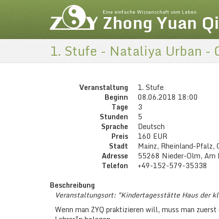
Eine einfache Wissenschaft vom Leben
Zhong Yuan Q
1. Stufe - Nataliya Urban -
Veranstaltung
1. Stufe
Beginn
08.06.2018 18:00
Tage
3
Stunden
5
Sprache
Deutsch
Preis
160 EUR
Stadt
Mainz, Rheinland-Pfalz,
Adresse
55268 Nieder-Olm, Am 
Telefon
+49-152-579-35338
Beschreibung
Veranstaltungsort: "Kindertagesstätte Haus der kl
Wenn man ZYQ praktizieren will, muss man zuerst ei