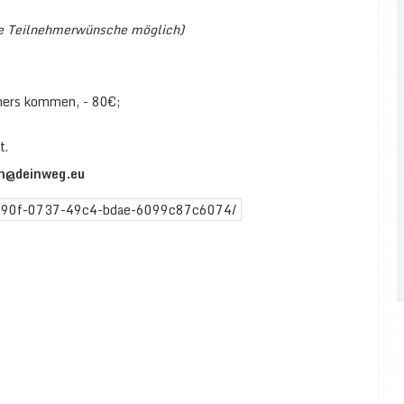
ie Teilnehmerwünsche möglich)
hmers kommen, - 80€;
t.
an@deinweg.eu
a390f-0737-49c4-bdae-6099c87c6074/