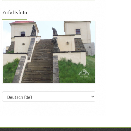
Zufallsfoto
Select
language