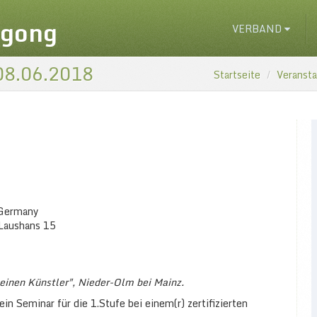
igong
VERBAND
 08.06.2018
Startseite
Veranst
 Germany
Laushans 15
einen Künstler", Nieder-Olm bei Mainz.
n Seminar für die 1.Stufe bei einem(r) zertifizierten