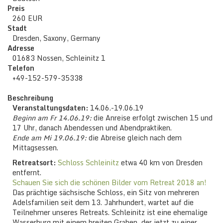
Preis
260 EUR
Stadt
Dresden, Saxony, Germany
Adresse
01683 Nossen, Schleinitz 1
Telefon
+49-152-579-35338
Beschreibung
Veranstaltungsdaten:
14.06.-19.06.19
Beginn am Fr 14.06.19:
die Anreise erfolgt zwischen 15 und
17 Uhr, danach Abendessen und Abendpraktiken.
Ende am Mi 19.06.19:
die Abreise gleich nach dem
Mittagsessen.
Retreatsort:
Schloss Schleinitz
etwa 40 km von Dresden
entfernt.
Schauen Sie sich die schönen Bilder vom Retreat 2018 an!
Das prächtige sächsische Schloss, ein Sitz von mehreren
Adelsfamilien seit dem 13. Jahrhundert, wartet auf die
Teilnehmer unseres Retreats. Schleinitz ist eine ehemalige
Wasserburg mit einem breiten Graben, der jetzt zu einer