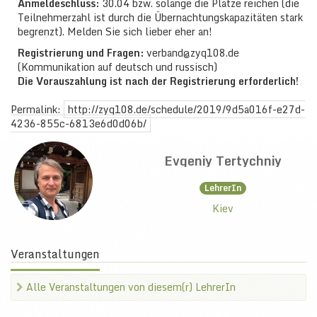
Anmeldeschluss:
30.04 bzw. solange die Plätze reichen (die
Teilnehmerzahl ist durch die Übernachtungskapazitäten stark
begrenzt). Melden Sie sich lieber eher an!
Registrierung und Fragen:
verband@zyq108.de
(Kommunikation auf deutsch und russisch)
Die Vorauszahlung ist nach der Registrierung erforderlich!
Permalink:
http://zyq108.de/schedule/2019/9d5a016f-e27d-
4236-855c-6813e6d0d06b/
Evgeniy Tertychniy
LehrerIn
Kiev
Veranstaltungen
Alle Veranstaltungen von diesem(r) LehrerIn