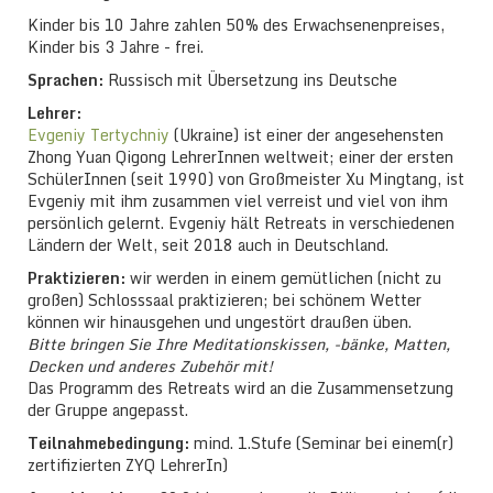
Kinder bis 10 Jahre zahlen 50% des Erwachsenenpreises,
Kinder bis 3 Jahre - frei.
Sprachen:
Russisch mit Übersetzung ins Deutsche
Lehrer:
Evgeniy Tertychniy
(Ukraine) ist einer der angesehensten
Zhong Yuan Qigong LehrerInnen weltweit; einer der ersten
SchülerInnen (seit 1990) von Großmeister Xu Mingtang, ist
Evgeniy mit ihm zusammen viel verreist und viel von ihm
persönlich gelernt. Evgeniy hält Retreats in verschiedenen
Ländern der Welt, seit 2018 auch in Deutschland.
Praktizieren:
wir werden in einem gemütlichen (nicht zu
großen) Schlosssaal praktizieren; bei schönem Wetter
können wir hinausgehen und ungestört draußen üben.
Bitte bringen Sie Ihre Meditationskissen, -bänke, Matten,
Decken und anderes Zubehör mit!
Das Programm des Retreats wird an die Zusammensetzung
der Gruppe angepasst.
Teilnahmebedingung:
mind. 1.Stufe (Seminar bei einem(r)
zertifizierten ZYQ LehrerIn)