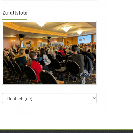
Zufallsfoto
Select
language