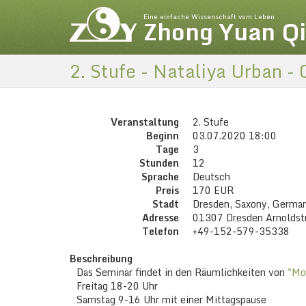
Eine einfache Wissenschaft vom Leben
Zhong Yuan Q
2. Stufe - Nataliya Urban -
Veranstaltung
2. Stufe
Beginn
03.07.2020 18:00
Tage
3
Stunden
12
Sprache
Deutsch
Preis
170 EUR
Stadt
Dresden, Saxony, Germa
Adresse
01307 Dresden Arnoldstr
Telefon
+49-152-579-35338
Beschreibung
Das Seminar findet in den Räumlichkeiten von
"Mo
Freitag 18-20 Uhr
Samstag 9-16 Uhr mit einer Mittagspause