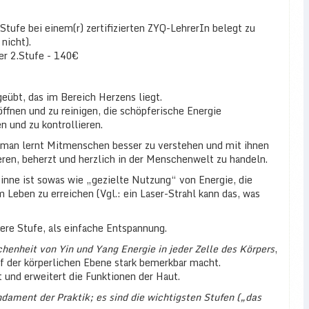
 Stufe bei einem(r) zertifizierten ZYQ-LehrerIn belegt zu
nicht).
er 2.Stufe - 140€
eübt, das im Bereich Herzens liegt.
öffnen und zu reinigen, die schöpferische Energie
n und zu kontrollieren.
 man lernt Mitmenschen besser zu verstehen und mit ihnen
ren, beherzt und herzlich in der Menschenwelt zu handeln.
Sinne ist sowas wie „gezielte Nutzung“ von Energie, die
m Leben zu erreichen (Vgl.: ein Laser-Strahl kann das, was
here Stufe, als einfache Entspannung.
henheit von Yin und Yang Energie in jeder Zelle des Körpers
,
uf der körperlichen Ebene stark bemerkbar macht.
ät und erweitert die Funktionen der Haut.
dament der Praktik; es sind die wichtigsten Stufen („das