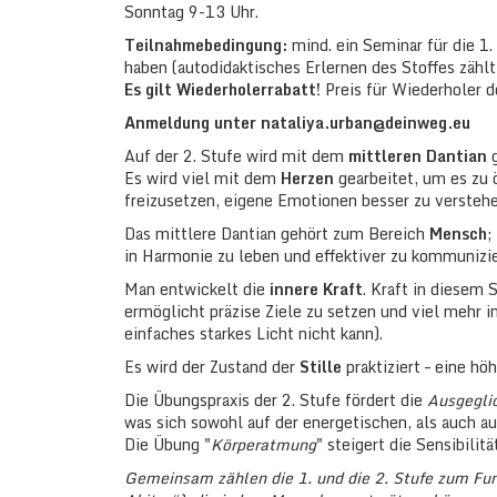
Sonntag 9-13 Uhr.
Teilnahmebedingung:
mind. ein Seminar für die 1.
haben (autodidaktisches Erlernen des Stoffes zählt 
Es gilt Wiederholerrabatt!
Preis für Wiederholer d
Anmeldung unter nataliya.urban@deinweg.eu
Auf der 2. Stufe wird mit dem
mittleren Dantian
g
Es wird viel mit dem
Herzen
gearbeitet, um es zu 
freizusetzen, eigene Emotionen besser zu verstehe
Das mittlere Dantian gehört zum Bereich
Mensch
;
in Harmonie zu leben und effektiver zu kommunizie
Man entwickelt die
innere Kraft
. Kraft in diesem 
ermöglicht präzise Ziele zu setzen und viel mehr i
einfaches starkes Licht nicht kann).
Es wird der Zustand der
Stille
praktiziert – eine hö
Die Übungspraxis der 2. Stufe fördert die
Ausgeglic
was sich sowohl auf der energetischen, als auch a
Die Übung "
Körperatmung
" steigert die Sensibilit
Gemeinsam zählen die 1. und die 2. Stufe zum Fun