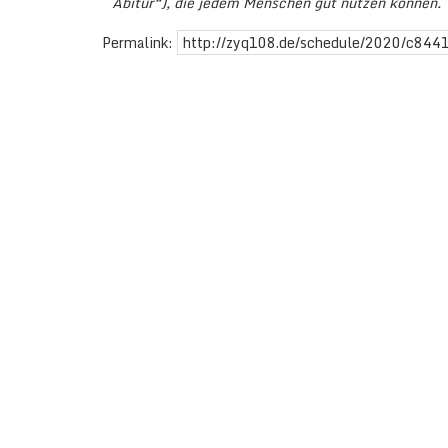
Abitur“), die jedem Menschen gut nützen können.
Permalink:
http://zyq108.de/schedule/2020/c84