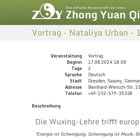
Eine einfache Wissenschaft vom Leben
Zhong Yuan Q
Vortrag - Nataliya Urban -
Veranstaltung
Vortrag
Beginn
17.08.2024 18:00
Tage
2
Sprache
Deutsch
Stadt
Dresden, Saxony, Germa
Adresse
Bernhard-Wensch-Str. 2
Telefon
+49-152-579-35338
Beschreibung
Die Wuxing-Lehre trifft euro
"Energie ist Schwingung. Schwingung ist Musik. D