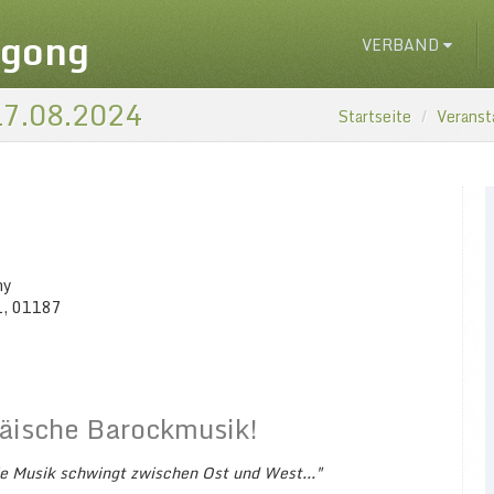
igong
VERBAND
 17.08.2024
Startseite
Veranst
ny
1, 01187
päische Barockmusik!
ie Musik schwingt zwischen Ost und West..."