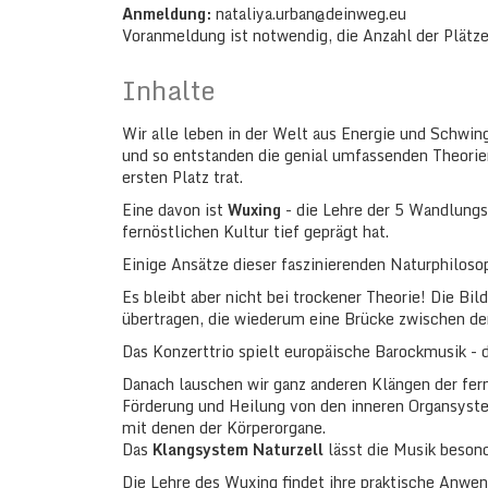
Anmeldung:
nataliya.urban@deinweg.eu
Voranmeldung ist notwendig, die Anzahl der Plätze
Inhalte
Wir alle leben in der Welt aus Energie und Schwin
und so entstanden die genial umfassenden Theorien
ersten Platz trat.
Eine davon ist
Wuxing
- die Lehre der 5 Wandlung
fernöstlichen Kultur tief geprägt hat.
Einige Ansätze dieser faszinierenden Naturphilos
Es bleibt aber nicht bei trockener Theorie! Die Bi
übertragen, die wiederum eine Brücke zwischen den
Das Konzerttrio spielt europäische Barockmusik - d
Danach lauschen wir ganz anderen Klängen der fern
Förderung und Heilung von den inneren Organsyst
mit denen der Körperorgane.
Das
Klangsystem Naturzell
lässt die Musik beson
Die Lehre des Wuxing findet ihre praktische Anwe