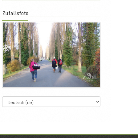
Zufallsfoto
Select
language