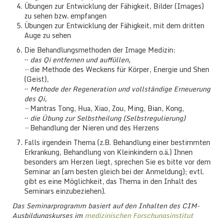
Übungen zur Entwicklung der Fähigkeit, Bilder (Images)
zu sehen bzw. empfangen
Übungen zur Entwicklung der Fähigkeit, mit dem dritten
Auge zu sehen
Die Behandlungsmethoden der Image Medizin:
⋅⋅
das Qi entfernen und auffüllen,
⋅⋅
die Methode des Weckens für Körper, Energie und Shen
(Geist),
⋅⋅
Methode der Regeneration und vollständige Erneuerung
des Qi,
⋅⋅
Mantras Tong, Hua, Xiao, Zou, Ming, Bian, Kong,
⋅⋅
die Übung zur Selbstheilung (Selbstregulierung)
⋅⋅
Behandlung der Nieren und des Herzens
Falls irgendein Thema (z.B. Behandlung einer bestimmten
Erkrankung, Behandlung von Kleinkindern o.ä.) Ihnen
besonders am Herzen liegt, sprechen Sie es bitte vor dem
Seminar an (am besten gleich bei der Anmeldung); evtl.
gibt es eine Möglichkeit, das Thema in den Inhalt des
Seminars einzubeziehen).
Das Seminarprogramm basiert auf den Inhalten des CIM-
Ausbildungskurses im
medizinischen Forschungsinstitut