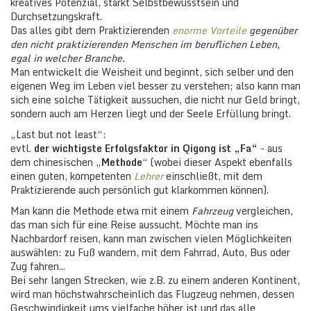
kreatives Potenzial, stärkt Selbstbewusstsein und
Durchsetzungskraft.
Das alles gibt dem Praktizierenden
enorme Vorteile
gegenüber
den nicht praktizierenden Menschen im beruflichen Leben,
egal in welcher Branche.
Man entwickelt die Weisheit und beginnt, sich selber und den
eigenen Weg im Leben viel besser zu verstehen; also kann man
sich eine solche Tätigkeit aussuchen, die nicht nur Geld bringt,
sondern auch am Herzen liegt und der Seele Erfüllung bringt.
„Last but not least“:
evtl.
der wichtigste Erfolgsfaktor in Qigong ist „Fa“
- aus
dem chinesischen „
Methode
“ (wobei dieser Aspekt ebenfalls
einen guten, kompetenten
Lehrer
einschließt, mit dem
Praktizierende auch persönlich gut klarkommen können).
Man kann die Methode etwa mit einem
Fahrzeug
vergleichen,
das man sich für eine Reise aussucht. Möchte man ins
Nachbardorf reisen, kann man zwischen vielen Möglichkeiten
auswählen: zu Fuß wandern, mit dem Fahrrad, Auto, Bus oder
Zug fahren...
Bei sehr langen Strecken, wie z.B. zu einem anderen Kontinent,
wird man höchstwahrscheinlich das Flugzeug nehmen, dessen
Geschwindigkeit ums vielfache höher ist und das alle