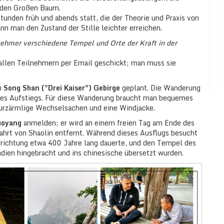
 den Großen Baum.
tunden früh und abends statt, die der Theorie und Praxis von
n man den Zustand der Stille leichter erreichen.
nehmer verschiedene Tempel und Orte der Kraft in der
d allen Teilnehmern per Email geschickt; man muss sie
n
Song Shan ("Drei Kaiser") Gebirge
geplant. Die Wanderung
des Aufstiegs. Für diese Wanderung braucht man bequemes
urzärmlige Wechselsachen und eine Windjacke.
uoyang
anmelden; er wird an einem freien Tag am Ende des
fahrt von Shaolin entfernt. Während dieses Ausflugs besucht
richtung etwa 400 Jahre lang dauerte, und den Tempel des
dien hingebracht und ins chinesische übersetzt wurden.