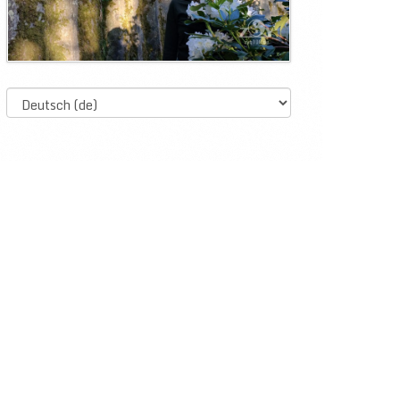
Select
language