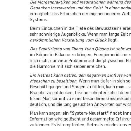
Die Morgenpraktiken und Meditationen während des 
Gedanken loszuwerden und den Geist in einen andau
ermöglicht das Erforschen der eigenen inneren Welt
Systems.
Beim Eintauchen in die Tiefe des Bewusstseins erl
sehr schwierige Augenblicke. Wenn man lange Zeit m
herkömmlichen Vorstellung vom Glück
liegt.
Das Praktizieren von Zhong Yuan Qigong ist sehr wo
im Körper in Balance zu bringen, Energiemeridiane z
man nicht nur viele Probleme auf der physischen E
die Harmonie mit sich selber erreichen.
Ein Retreat kann helfen, den negativen Einfluss v
Menschen zu beseitigen.
Wenn man tiefer in sich se
Beschäftigungen und Sorgen zu füllen, kann man - s
Branche zu entdecken, frische schöpferische Ideen
lösen. Man kommt zu einer besonderen Geistesklarhei
deutlich, und die lang gesuchten Antworten auf wi
Man kann sagen,
ein "System-Neustart" findet inn
Information wird gelöscht und gesammelte Erfahru
zu können. Es ist empfohlen, Retreats mindestens zw