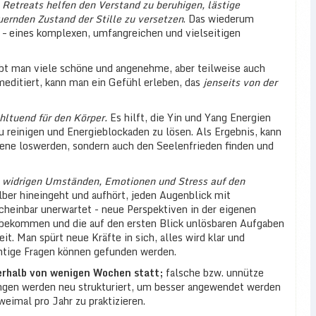
Retreats helfen den Verstand zu beruhigen, lästige
ernden Zustand der Stille zu versetzen
. Das wiederum
 – eines komplexen, umfangreichen und vielseitigen
ebt man viele schöne und angenehme, aber teilweise auch
editiert, kann man ein Gefühl erleben, das
jenseits von der
hltuend für den Körper.
Es hilft, die Yin und Yang Energien
u reinigen und Energieblockaden zu lösen. Als Ergebnis, kann
bene loswerden, sondern auch den Seelenfrieden finden und
on widrigen Umständen, Emotionen und Stress auf den
lber hineingeht und aufhört, jeden Augenblick mit
cheinbar unerwartet - neue Perspektiven in der eigenen
 bekommen und die auf den ersten Blick unlösbaren Aufgaben
t. Man spürt neue Kräfte in sich, alles wird klar und
chtige Fragen können gefunden werden.
erhalb von wenigen Wochen statt;
falsche bzw. unnütze
ngen werden neu strukturiert, um besser angewendet werden
eimal pro Jahr zu praktizieren.