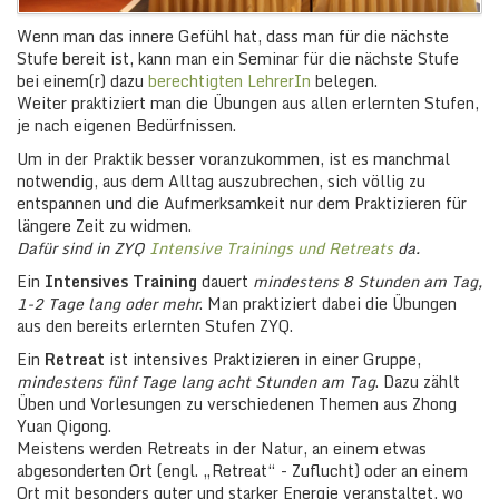
Wenn man das innere Gefühl hat, dass man für die nächste
Stufe bereit ist, kann man ein Seminar für die nächste Stufe
bei einem(r) dazu
berechtigten LehrerIn
belegen.
Weiter praktiziert man die Übungen aus allen erlernten Stufen,
je nach eigenen Bedürfnissen.
Um in der Praktik besser voranzukommen, ist es manchmal
notwendig, aus dem Alltag auszubrechen, sich völlig zu
entspannen und die Aufmerksamkeit nur dem Praktizieren für
längere Zeit zu widmen.
Dafür sind in ZYQ
Intensive Trainings und Retreats
da.
Ein
Intensives Training
dauert
mindestens 8 Stunden am Tag,
1-2 Tage lang oder mehr
. Man praktiziert dabei die Übungen
aus den bereits erlernten Stufen ZYQ.
Ein
Retreat
ist intensives Praktizieren in einer Gruppe,
mindestens fünf Tage lang acht Stunden am Tag
. Dazu zählt
Üben und Vorlesungen zu verschiedenen Themen aus Zhong
Yuan Qigong.
Meistens werden Retreats in der Natur, an einem etwas
abgesonderten Ort (engl. „Retreat“ - Zuflucht) oder an einem
Ort mit besonders guter und starker Energie veranstaltet, wo